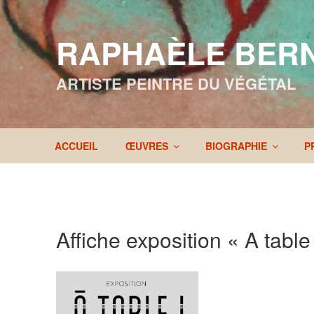
Aller
au
RAPHAÈLE BER
contenu
principal
ARTISTE PEINTRE DU VÉGÉTAL
ACCUEIL
ŒUVRES
BIOGRAPHIE
P
Affiche exposition « A tabl