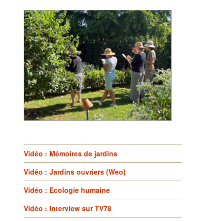
Vidéo : Mémoires de jardins
Vidéo : Jardins ouvriers (Weo)
Vidéo : Ecologie humaine
Vidéo : Interview sur TV78