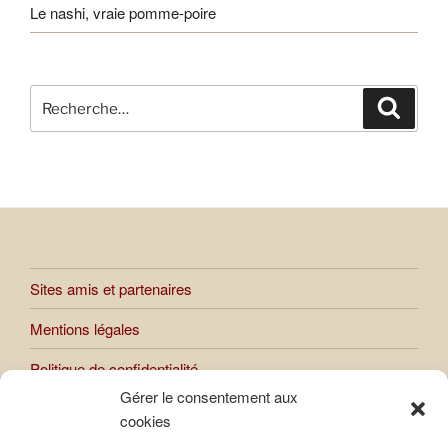
Le nashi, vraie pomme-poire
Recherche
Recher
pour
:
Sites amis et partenaires
Mentions légales
Politique de confidentialité
Gérer le consentement aux
cookies
Toutes les œuvres présentées sur le site sont soumises au