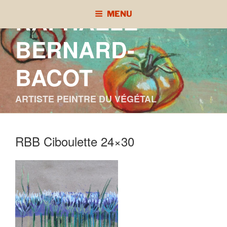
Aller
RAPHAÈLE
MENU
au
contenu
BERNARD-
principal
BACOT
ARTISTE PEINTRE DU VÉGÉTAL
RBB Ciboulette 24×30