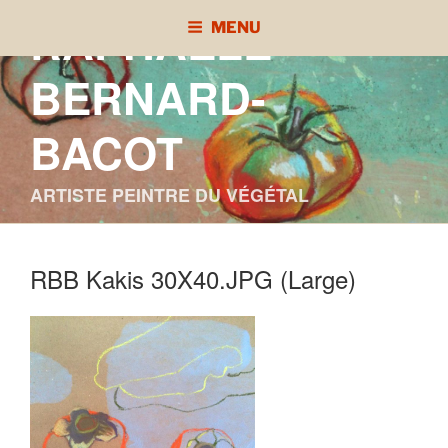
Aller
RAPHAÈLE
MENU
au
contenu
BERNARD-
principal
BACOT
ARTISTE PEINTRE DU VÉGÉTAL
RBB Kakis 30X40.JPG (Large)