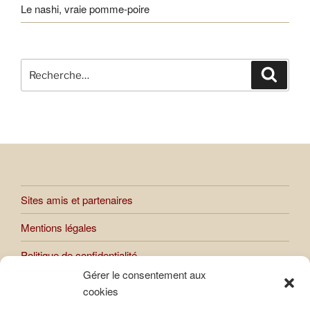
Le nashi, vraie pomme-poire
Recherche
Recher
pour
:
Sites amis et partenaires
Mentions légales
Politique de confidentialité
Gérer le consentement aux
cookies
Toutes les œuvres présentées sur le site sont soumises au