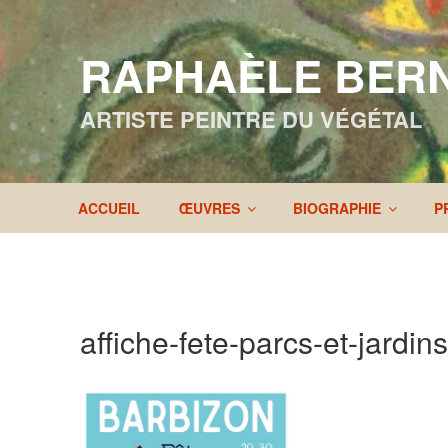
Aller
au
RAPHAÈLE BER
contenu
principal
ARTISTE PEINTRE DU VÉGÉTAL
ACCUEIL
ŒUVRES
BIOGRAPHIE
P
affiche-fete-parcs-et-jardin