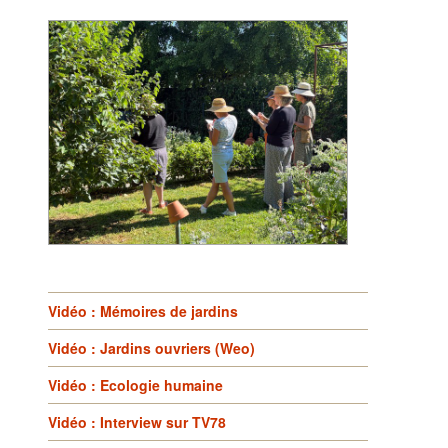
Vidéo : Mémoires de jardins
Vidéo : Jardins ouvriers (Weo)
Vidéo : Ecologie humaine
Vidéo : Interview sur TV78