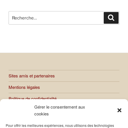
Recherche
Recher
pour
:
Sites amis et partenaires
Mentions légales
Politique de confidentialité
Gérer le consentement aux
cookies
Toutes les œuvres présentées sur le site sont soumises au
Pour offrir les meilleures expériences, nous utilisons des technologies
droit d’auteur. Toute reproduction ou usage des images et