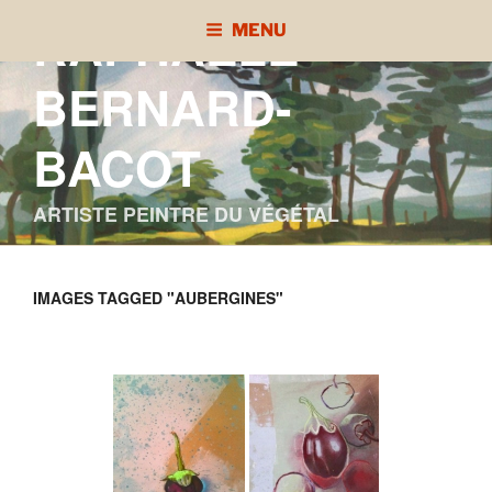
Aller
RAPHAÈLE
MENU
au
contenu
BERNARD-
principal
BACOT
ARTISTE PEINTRE DU VÉGÉTAL
IMAGES TAGGED "AUBERGINES"