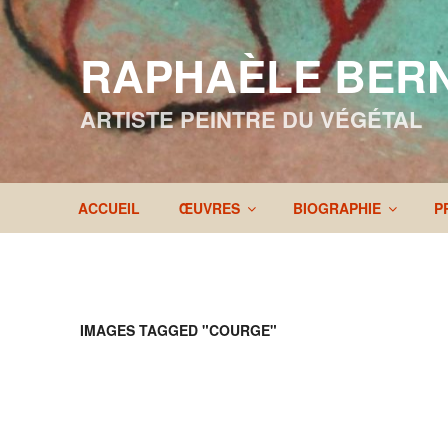
Aller
au
RAPHAÈLE BER
contenu
principal
ARTISTE PEINTRE DU VÉGÉTAL
ACCUEIL
ŒUVRES
BIOGRAPHIE
P
IMAGES TAGGED "COURGE"