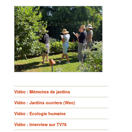
Vidéo : Mémoires de jardins
Vidéo : Jardins ouvriers (Weo)
Vidéo : Ecologie humaine
Vidéo : Interview sur TV78