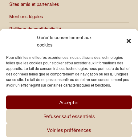
Sites amis et partenaires
Mentions légales
Politique de confidentialité
Gérer le consentement aux
cookies
Toutes les œuvres présentées sur le site sont soumises au
Pour offrir les meilleures expériences, nous utilisons des technologies
droit d’auteur. Toute reproduction ou usage des images et
telles que les cookies pour stocker et/ou accéder aux informations des
photos publiées sur le site sont interdites, sauf autorisation
appareils. Le fait de consentir à ces technologies nous permettra de traiter
des données telles que le comportement de navigation ou les ID uniques
expresse de Raphaèle Bernard-Bacot.
sur ce site. Le fait de ne pas consentir ou de retirer son consentement peut
avoir un effet négatif sur certaines caractéristiques et fonctions.
Accepter
Refuser sauf essentiels
Voir les préférences
Politique de confidentialité