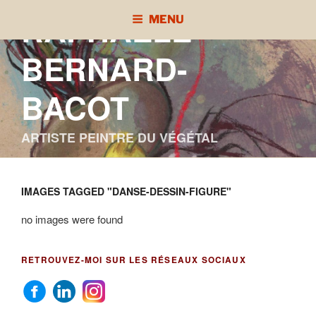
Aller
RAPHAÈLE
MENU
au
contenu
BERNARD-
principal
BACOT
ARTISTE PEINTRE DU VÉGÉTAL
IMAGES TAGGED "DANSE-DESSIN-FIGURE"
no images were found
RETROUVEZ-MOI SUR LES RÉSEAUX SOCIAUX