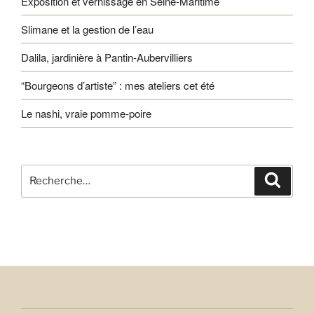
Exposition et vernissage en Seine-Maritime
Slimane et la gestion de l’eau
Dalila, jardinière à Pantin-Aubervilliers
“Bourgeons d’artiste” : mes ateliers cet été
Le nashi, vraie pomme-poire
Recherche
Recher
pour
: