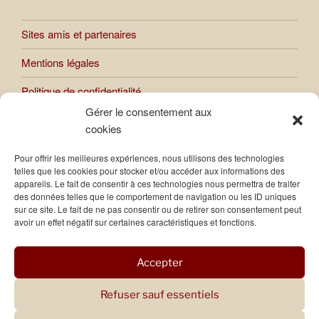
Sites amis et partenaires
Mentions légales
Politique de confidentialité
Gérer le consentement aux
cookies
Toutes les œuvres présentées sur le site sont soumises au
Pour offrir les meilleures expériences, nous utilisons des technologies
droit d’auteur. Toute reproduction ou usage des images et
telles que les cookies pour stocker et/ou accéder aux informations des
photos publiées sur le site sont interdites, sauf autorisation
appareils. Le fait de consentir à ces technologies nous permettra de traiter
expresse de Raphaèle Bernard-Bacot.
des données telles que le comportement de navigation ou les ID uniques
sur ce site. Le fait de ne pas consentir ou de retirer son consentement peut
avoir un effet négatif sur certaines caractéristiques et fonctions.
Accepter
Refuser sauf essentiels