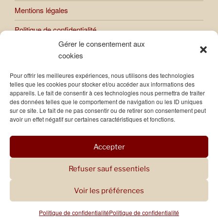
Mentions légales
Politique de confidentialité
Gérer le consentement aux
cookies
Toutes les œuvres présentées sur le site sont soumises au
Pour offrir les meilleures expériences, nous utilisons des technologies
droit d’auteur. Toute reproduction ou usage des images et
telles que les cookies pour stocker et/ou accéder aux informations des
photos publiées sur le site sont interdites, sauf autorisation
appareils. Le fait de consentir à ces technologies nous permettra de traiter
expresse de Raphaèle Bernard-Bacot.
des données telles que le comportement de navigation ou les ID uniques
sur ce site. Le fait de ne pas consentir ou de retirer son consentement peut
avoir un effet négatif sur certaines caractéristiques et fonctions.
Accepter
Refuser sauf essentiels
Voir les préférences
Politique de confidentialité
Politique de confidentialité
Politique de confidentialité