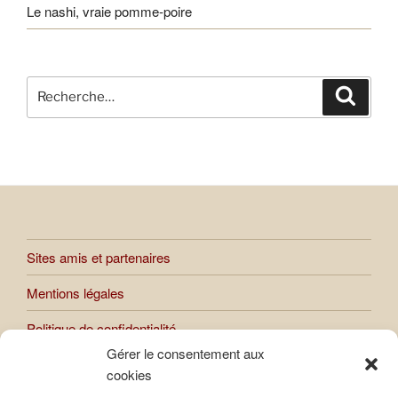
Le nashi, vraie pomme-poire
Recherche
Recher
pour
:
Sites amis et partenaires
Mentions légales
Politique de confidentialité
Gérer le consentement aux
cookies
Toutes les œuvres présentées sur le site sont soumises au