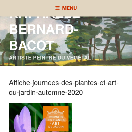
Aller
RAPHAÈLE
MENU
au
contenu
BERNARD-
principal
BACOT
ARTISTE PEINTRE DU VÉGÉTAL
Affiche-journees-des-plantes-et-art-
du-jardin-automne-2020