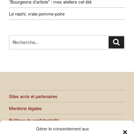
“Bourgeons d’artiste” : mes ateliers cet été
Le nashi, vraie pomme-poire
Recherche
Recher
pour
:
Sites amis et partenaires
Mentions légales
Politique de confidentialité
Gérer le consentement aux