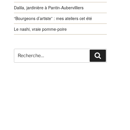
Dalila, jardinière à Pantin-Aubervilliers
“Bourgeons d’artiste” : mes ateliers cet été
Le nashi, vraie pomme-poire
Recherche
Recherche
pour
: