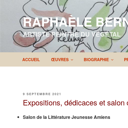
Aller
au
RAPHAÈLE BER
contenu
principal
ARTISTE PEINTRE DU VÉGÉTAL
ACCUEIL
ŒUVRES
BIOGRAPHIE
P
PUBLIÉ
9 SEPTEMBRE 2021
LE
Expositions, dédicaces et salon
Salon de la Littérature Jeunesse Amiens