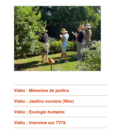
Vidéo : Mémoires de jardins
Vidéo : Jardins ouvriers (Weo)
Vidéo : Ecologie humaine
Vidéo : Interview sur TV78