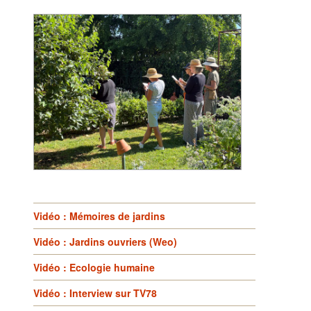
Vidéo : Mémoires de jardins
Vidéo : Jardins ouvriers (Weo)
Vidéo : Ecologie humaine
Vidéo : Interview sur TV78