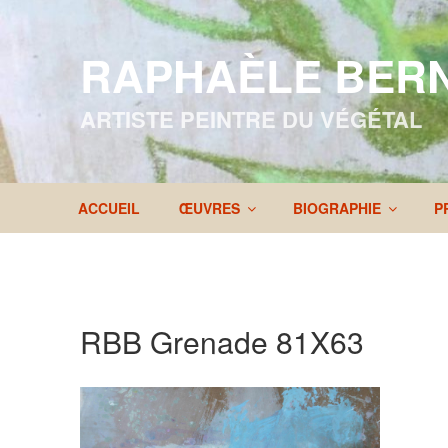
Aller
au
RAPHAÈLE BER
contenu
principal
ARTISTE PEINTRE DU VÉGÉTAL
ACCUEIL
ŒUVRES
BIOGRAPHIE
P
RBB Grenade 81X63