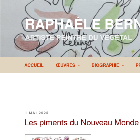
Aller
au
RAPHAÈLE BER
contenu
principal
ARTISTE PEINTRE DU VÉGÉTAL
ACCUEIL
ŒUVRES
BIOGRAPHIE
P
PUBLIÉ
1 MAI 2025
LE
Les piments du Nouveau Monde